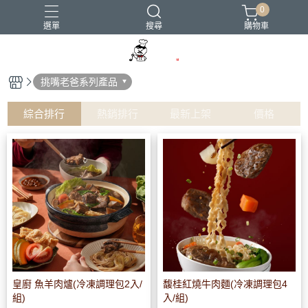
0
選單
搜尋
購物車
挑嘴老爸系列產品
綜合排行
熱銷排行
最新上架
價格
皇廚 魚羊肉爐(冷凍調理包2入/
馥桂紅燒牛肉麵(冷凍調理包4
組)
入/組)